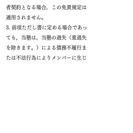
者契約となる場合，この免責規定は
適用されません。
3. 前項ただし書に定める場合であっ
ても，当塾は，当塾の過失（重過失
を除きます。）による債務不履行ま
たは不法行為によりメンバーに生じ
た損害のうち特別な事情から生じた
損害（当塾またはメンバーが損害発
生につき予見し，または予見し得た
場合を含みます。）について一切の
責任を負いません。また，当塾の過
失（重過失を除きます。）による債
務不履行または不法行為によりメン